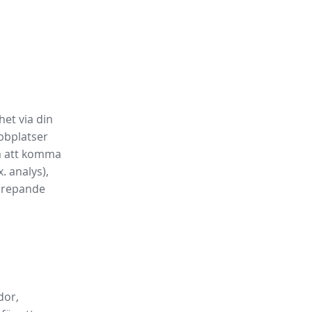
het via din
bbplatser
m att komma
. analys),
pprepande
dor,