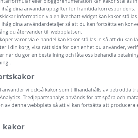
arformulär eller bloggprenumeration kan kakor ställas in 
ihåg dina användaruppgifter för framtida korrespondens.
kickar information via en livechatt-widget kan kakor ställas 
håg dina användardetaljer så att du kan fortsätta en konv
ång du återvänder till webbplatsen.
öper varor via e-handel kan kakor ställas in så att du kan läg
er i din korg, visa rätt sida för den enhet du använder, verif
er när du gör en beställning och låta oss behandla betalnin
ing .
artskakor
all använder vi också kakor som tillhandahålls av betrodda tr
nalytics. Tredjepartsanalys används för att spåra och mät
 av denna webbplats så att vi kan fortsätta att producer
 kakor