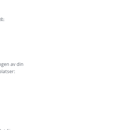
e-
ngen av din
latser: