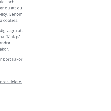
kies och
er du att du
olicy. Genom
ka cookies.
dig vägra att
na. Tänk på
 andra
akor.
ar bort kakor
orer-delete-