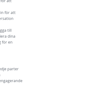
för att
in för att
ersation
ga till
iera dina
g för en
edje parter
a
a engagerande