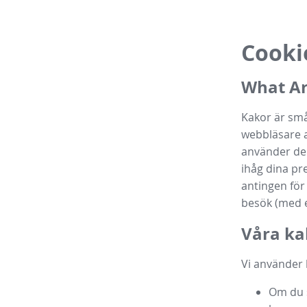
Cooki
What Ar
Kakor är små 
webbläsare a
använder den
ihåg dina pr
antingen för
besök (med e
Våra ka
Vi använder 
Om du s