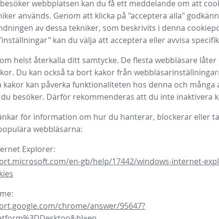
 besöker webbplatsen kan du få ett meddelande om att coo
niker används. Genom att klicka på "acceptera alla" godkänn
ndningen av dessa tekniker, som beskrivits i denna cookiep
 "inställningar" kan du välja att acceptera eller avvisa specifi
om helst återkalla ditt samtycke. De flesta webbläsare låter 
kor. Du kan också ta bort kakor från webbläsarinställningar
ra kakor kan påverka funktionaliteten hos denna och många
du besöker. Därför rekommenderas att du inte inaktivera k
länkar för information om hur du hanterar, blockerar eller t
 populära webbläsarna:
ternet Explorer:
ort.microsoft.com/en-gb/help/17442/windows-internet-expl
kies
ome:
port.google.com/chrome/answer/95647?
latform%3DDesktop&hl=en