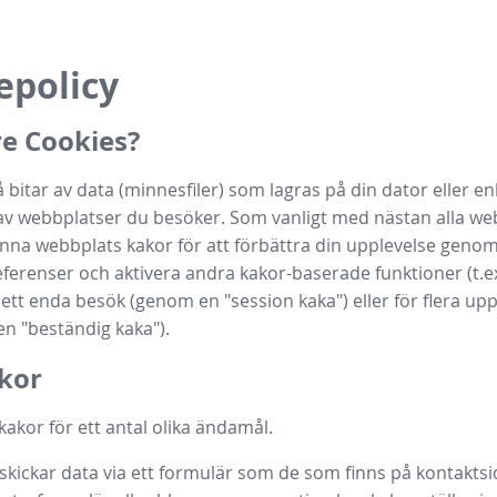
epolicy
e Cookies?
bitar av data (minnesfiler) som lagras på din dator eller en
v webbplatser du besöker. Som vanligt med nästan alla we
na webbplats kakor för att förbättra din upplevelse geno
eferenser och aktivera andra kakor-baserade funktioner (t.ex
 ett enda besök (genom en "session kaka") eller för flera u
n "beständig kaka").
kor
kakor för ett antal olika ändamål.
kickar data via ett formulär som de som finns på kontaktsi