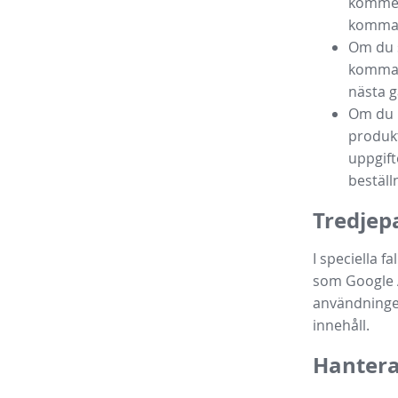
komment
komma 
Om du s
komma i
nästa g
Om du k
produkt
uppgift
beställn
Tredjep
I speciella f
som Google A
användningen
innehåll.
Hantera