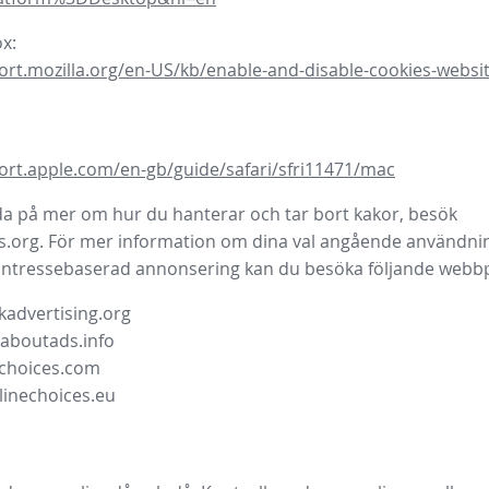
ox:
ort.mozilla.org/en-US/kb/enable-and-disable-cookies-websit
ort.apple.com/en-gb/guide/safari/sfri11471/mac
eda på mer om hur du hanterar och tar bort kakor, besök
s.org. För mer information om dina val angående användni
 intressebaserad annonsering kan du besöka följande webbp
advertising.org
.aboutads.info
choices.com
linechoices.eu