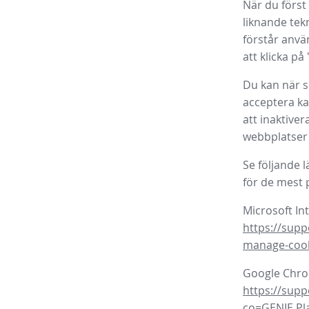
När du först
liknande tek
förstår anvä
att klicka på
Du kan när s
acceptera ka
att inaktive
webbplatser 
Se följande 
för de mest
Microsoft In
https://supp
manage-coo
Google Chr
https://sup
co=GENIE.P