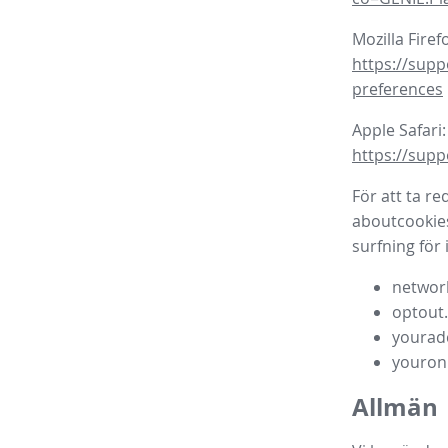
Mozilla Firef
https://supp
preferences
Apple Safari:
https://supp
För att ta r
aboutcookie
surfning för
network
optout
yourad
youron
Allmän