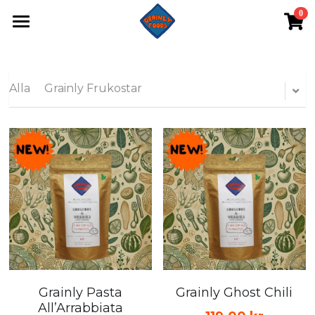
0
×
BUTIKSKATEGORIER
GRAINLY FOODS
Alla kategorier
MAT
Alla
Grainly Frukostar
Grainly Bundles
OM OSS
Grainly Favoriter
ABONNEMANG
VAR HITTAR JAG
SEK
SEK
KÖP NU
USD
Grainly Pasta
Grainly Ghost Chili
All’Arrabbiata
EUR