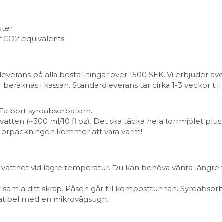
uter
of CO2 equivalents
 leverans på alla beställningar över 1500 SEK. Vi erbjuder ä
 beräknas i kassan. Standardleverans tar cirka 1-3 veckor till
 Ta bort syreabsorbatorn.
vatten (~300 ml/10 fl oz). Det ska täcka hela torrmjölet plus l
. Förpackningen kommer att vara varm!
 vattnet vid lägre temperatur. Du kan behöva vänta längre f
t samla ditt skräp. Påsen går till komposttunnan. Syreabsorba
atibel med en mikrovågsugn.