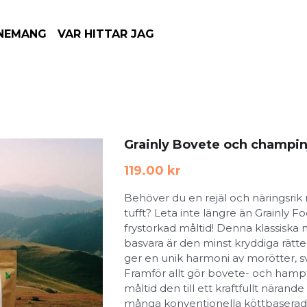
NEMANG
VAR HITTAR JAG
Grainly Bovete och champin
119.00 kr
Behöver du en rejäl och näringsrik m
tufft? Leta inte längre än Grainly
frystorkad måltid! Denna klassiska
basvara är den minst kryddiga rät
ger en unik harmoni av morötter, 
Framför allt gör bovete- och hamp
måltid den till ett kraftfullt närande a
många konventionella köttbaserade