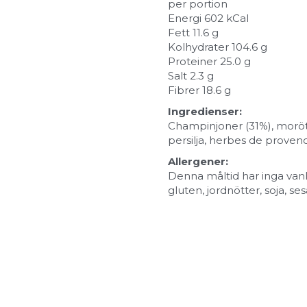
per portion
Energi 602 kCal
Fett 11.6 g
Kolhydrater 
104.6 g
Proteiner 25.0 g
Salt 2.3 g
Fibrer 18.6 g
Ingredienser:
Champinjoner (31%), morötte
persilja, herbes de provenc
Allergener
:
Denna måltid har inga vanli
gluten, jordnötter, soja, s