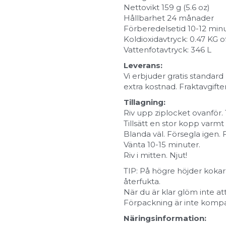
Nettovikt 159 g (5.6 oz)
Hållbarhet 24 månader
Förberedelsetid 10-12 min
Koldioxidavtryck
: 0.47 KG 
Vattenfotavtryck: 346 L
Leverans:
Vi erbjuder gratis standard
extra kostnad. Fraktavgifter
Tillagning:
Riv upp ziplocket ovanför.
Tillsätt en stor kopp varmt 
Blanda väl. Försegla igen
Vänta 10-15 minuter.
Riv i mitten. Njut!
TIP: På högre höjder kokar
återfukta.
När du är klar glöm inte at
Förpackning är inte komp
Näringsinformation
: