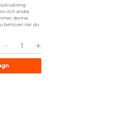
sutrustning
ein och andra
kommer denna
 du behöver när du
vagn