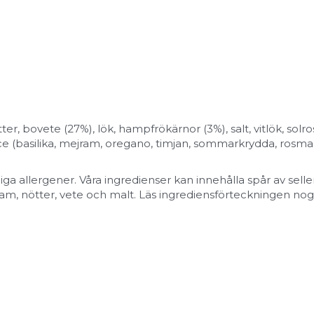
r, bovete (27%), lök, hampfrökärnor (3%), salt, vitlök, solros
e (basilika, mejram, oregano, timjan, sommarkrydda, rosmari
ga allergener. Våra ingredienser kan innehålla spår av selleri
esam, nötter, vete och malt. Läs ingrediensförteckningen nog