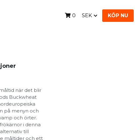
SEK
KÖP NU
0
joner
åltid när det blir
 Foods Buckwheat
 nordeuropeiska
ten på menyn och
svamp och örter.
frökärnor i denna
lternativ till
 måltider och ett