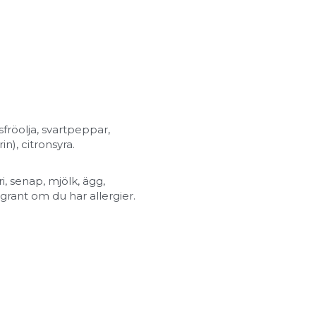
fröolja, svartpeppar, 
n), citronsyra.
, senap, mjölk, ägg, 
grant om du har allergier.