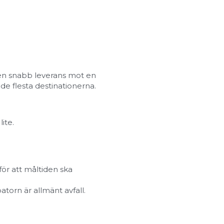
ven snabb leverans mot en 
 de flesta destinationerna.
ite.
ör att måltiden ska 
torn är allmänt avfall. 